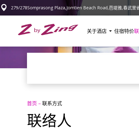
279/278Somprasong Plaza,Jomtien Beach Road,芭堤雅,春武里
关于酒店
住宿
特价
联
首页
–
联系方式
联络人