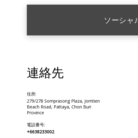
ソーシャ
連絡先
住所:
279/278 Somprasong Plaza, Jomtien
Beach Road, Pattaya, Chon Buri
Province
電話番号:
+6638233002