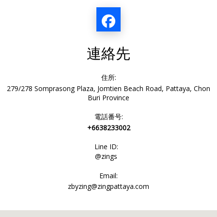
連絡先
住所:
279/278 Somprasong Plaza, Jomtien Beach Road, Pattaya, Chon
Buri Province
電話番号:
+6638233002
Line ID:
@zings
Email:
zbyzing@zingpattaya.com