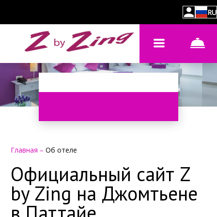
RU
Главная
–
Об отеле
Официальный сайт Z
by Zing на Джомтьене
в Паттайе