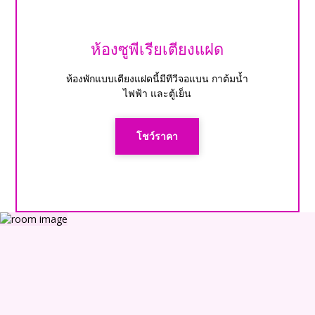
ห้องซูพีเรียเตียงแฝด
ห้องพักแบบเตียงแฝดนี้มีทีวีจอแบน กาต้มน้ำ
ไฟฟ้า และตู้เย็น
โชว์ราคา