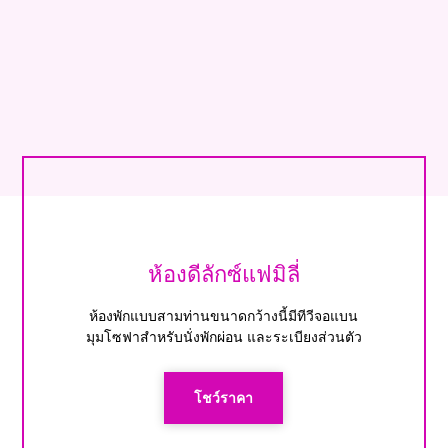
ห้องดีลักซ์แฟมิลี่
ห้องพักแบบสามท่านขนาดกว้างนี้มีทีวีจอแบน
มุมโซฟาสำหรับนั่งพักผ่อน และระเบียงส่วนตัว
โชว์ราคา