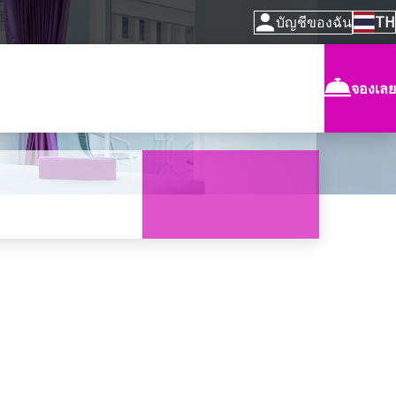
บัญชีของฉัน
TH
จองเลย