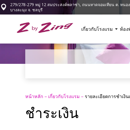
279/278-279 หมู่ 12 สมประสงค์พลาซ่า, ถนนหาดจอมเทียน ต. หนองป
บางละมุง จ. ชลบุรี
เกี่ยวกับโรงแรม
ห้อง
หน้าหลัก
–
เกี่ยวกับโรงแรม
–
รายละเอียดการชำเงิ
ชำระเงิน