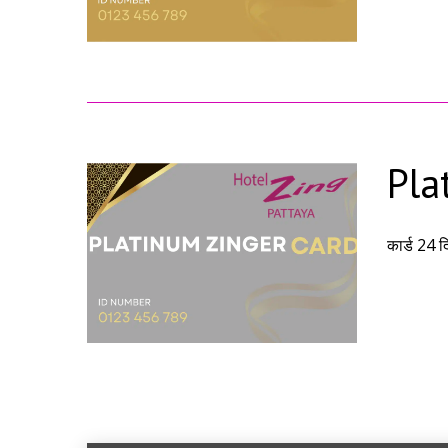
Pla
कार्ड 24 द