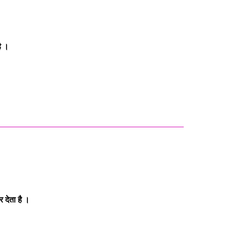
ै ।
देता है ।