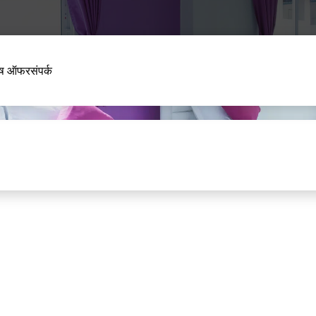
ेष ऑफर
संपर्क