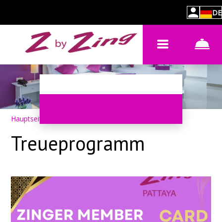
DE
Hauptseite
–
Über das Hotel
–
Treueprogramm
Treueprogramm