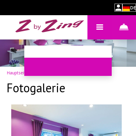
DE
Hauptseite
–
Über das Hotel
–
Fotos
Fotogalerie